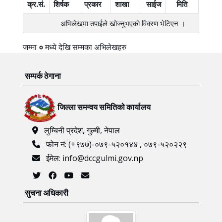
क्र.सं.
शिर्षक
प्रकार
शाखा
साईज
मिति
एक्सन
अभिलेखमा तपाईले खोज्‍नुभएको विवरण भेटिएन ।
जम्मा
०
मध्ये
देखि
सम्मका अभिलेखहरु
सम्पर्क ठेगाना
जिल्ला समन्वय समितिको कार्यालय
लुम्बिनी प्रदेश, गुल्मी, नेपाल
फोन नं: (+९७७)-०७९-५२०१४४ , ०७९-५२०२२९
ईमेल: info@dccgulmi.gov.np
सुचना अधिकारी