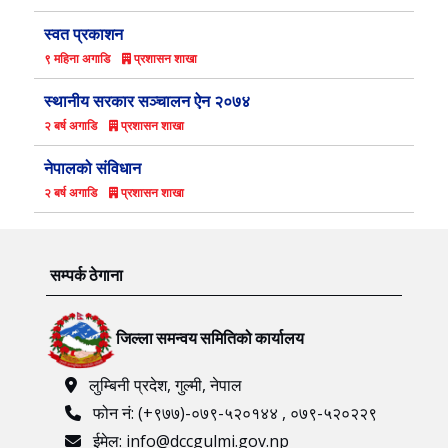
स्वत प्रकाशन
प्रशासन शाखा
९ महिना अगाडि
स्थानीय सरकार सञ्‍चालन ऐन २०७४
प्रशासन शाखा
२ बर्ष अगाडि
नेपालको संविधान
प्रशासन शाखा
२ बर्ष अगाडि
सम्पर्क ठेगाना
जिल्ला समन्वय समितिको कार्यालय
लुम्बिनी प्रदेश, गुल्मी, नेपाल
फोन नं: (+९७७)-०७९-५२०१४४ , ०७९-५२०२२९
ईमेल: info@dccgulmi.gov.np