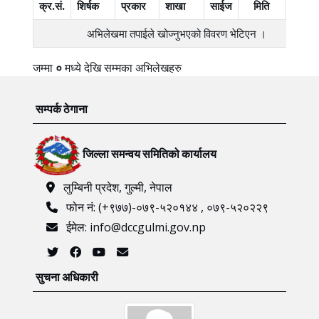
क्र.सं.
शिर्षक
प्रकार
शाखा
साईज
मिति
एक्सन
अभिलेखमा तपाईले खोज्‍नुभएको विवरण भेटिएन ।
जम्मा
०
मध्ये
देखि
सम्मका अभिलेखहरु
सम्पर्क ठेगाना
जिल्ला समन्वय समितिको कार्यालय
लुम्बिनी प्रदेश, गुल्मी, नेपाल
फोन नं: (+९७७)-०७९-५२०१४४ , ०७९-५२०२२९
ईमेल: info@dccgulmi.gov.np
सुचना अधिकारी